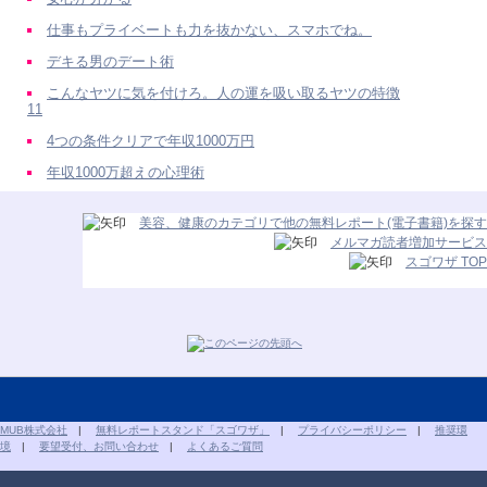
仕事もプライベートも力を抜かない、スマホでね。
デキる男のデート術
こんなヤツに気を付けろ。人の運を吸い取るヤツの特徴
11
4つの条件クリアで年収1000万円
年収1000万超えの心理術
美容、健康のカテゴリで他の無料レポート(電子書籍)を探す
メルマガ読者増加サービス
スゴワザ TOP
MUB株式会社
|
無料レポートスタンド「スゴワザ」
|
プライバシーポリシー
|
推奨環
境
|
要望受付、お問い合わせ
|
よくあるご質問