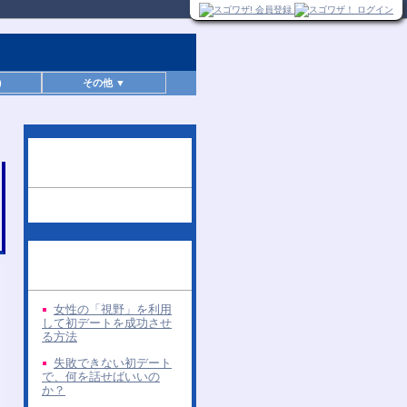
)
その他 ▼
この無料レポートを読
んだ人へのお勧め
同じ著者の無料レポー
ト
女性の「視野」を利用
して初デートを成功させ
る方法
失敗できない初デート
で、何を話せばいいの
か？