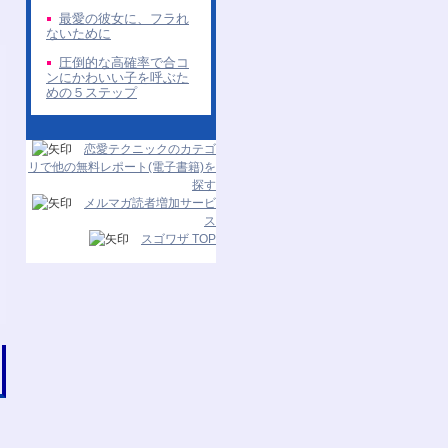
最愛の彼女に、フラれ
ないために
圧倒的な高確率で合コ
ンにかわいい子を呼ぶた
めの５ステップ
恋愛テクニックのカテゴ
リで他の無料レポート(電子書籍)を
探す
メルマガ読者増加サービ
ス
スゴワザ TOP