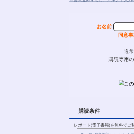
お名前
同意事
通常
購読専用の
購読条件
レポート(電子書籍)を無料で