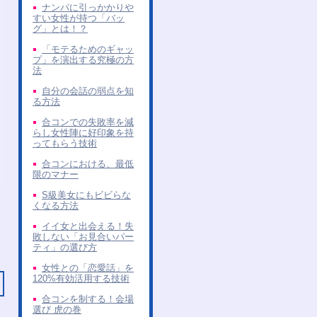
ナンパに引っかかりや
すい女性が持つ「バッ
グ」とは！？
「モテるためのギャッ
プ」を演出する究極の方
法
自分の会話の弱点を知
る方法
合コンでの失敗率を減
らし女性陣に好印象を持
ってもらう技術
合コンにおける、最低
限のマナー
S級美女にもビビらな
くなる方法
イイ女と出会える！失
敗しない「お見合いパー
ティ」の選び方
女性との「恋愛話」を
120%有効活用する技術
合コンを制する！会場
選び 虎の巻