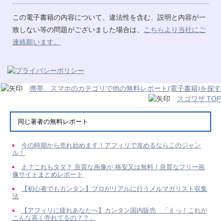
この電子書籍の内容について、違法性を含む、説明と内容が一
致しない等の問題がございました場合は、
こちらより当社にご
連絡願います。
携帯、スマホのカテゴリで他の無料レポート(電子書籍)を探す
スゴワザ TOP
同じ著者の無料レポート
今の時期から売れ始めます！アフィリで攻めるならこのジャン
ル！
え？これもタダ？ 良質な画像が 格安又は無料！良質なフリー画
像サイトまとめレポート
【初心者でもカンタン】プロがリアルに行うメルマガリスト収集
法
【アフィリに疲れあなたへ】カンタン国内販売 「えっ！これが
こんな高く売れてるの？？」