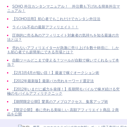
SOHO,外注カンタンマニュアル！ 外注費も下げれる簡単外注マ
ニュアル！
【SOHO活用】初心者でもこれだけでカンタン外注法
ライバル不在の最新アフィリエイト！！
圧倒的に売る為のアフィリエイト対象者の気持ちを知る最速の方
法とは？
売れないアフィリエイターが急激に売り上げを数十杯倍に、しか
も初心者でも超簡単にできる市場とは？
自動ツールどこまで使える？ツールが自動で稼いでくれるって本
当？
【2月3月4月が狙い目！】最速で稼ぐオークション術
【2012年最新版】最新バカ売れキーワード選定法
【2012年いまだに威力を発揮！】長期間モバイルで稼ぎ続ける究
極のモバイルアフィリテクニック
【期間限定公開】驚異のアメブロアクセス、集客アップ術
【限定公開】 春に売れる美味しい 高額アフィリエイト商品 ２商
品を公開