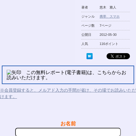
著者
悠木 雅人
ジャンル
携帯、スマホ
ページ数
7ページ
公開日
2012-05-30
人気
116ポイント
この無料レポート(電子書籍)は、こちらからお
読みいただけます。
※会員登録すると、メルアド入力の手間が省け、その場でお読みいただ
けます。
お名前