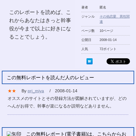
著者
匿名
このレポートを読めば、こ
ジャンル
その他恋愛、異性関
れからあなたはきっと幹事
連
役が今まで以上に好きにな
ページ数
10ページ
ることでしょう。
公開日
2008-01-14
人気
72ポイント
この無料レポートを読んだ人のレビュー
★★
By
prj_miya
/ 2008-01-14
オススメのサイトとその登録方法が図解されていますが、どの
へんがお得で、幹事が楽になるか説明などありません。
この無料レポート(電子書籍)は、こちらからお