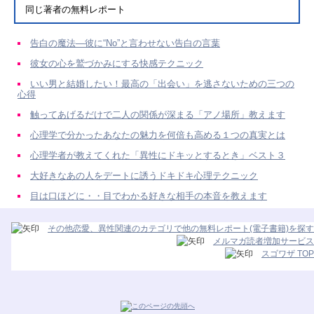
同じ著者の無料レポート
告白の魔法—彼に“No”と言わせない告白の言葉
彼女の心を鷲づかみにする快感テクニック
いい男と結婚したい！最高の「出会い」を逃さないための三つの
心得
触ってあげるだけで二人の関係が深まる「アノ場所」教えます
心理学で分かったあなたの魅力を何倍も高める１つの真実とは
心理学者が教えてくれた「異性にドキッとするとき」ベスト３
大好きなあの人をデートに誘うドキドキ心理テクニック
目は口ほどに・・目でわかる好きな相手の本音を教えます
その他恋愛、異性関連のカテゴリで他の無料レポート(電子書籍)を探す
メルマガ読者増加サービス
スゴワザ TOP