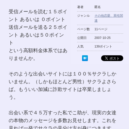
著者
匿名
受信メールを読む１５ポイ
ジャンル
その他恋愛、異性関
ント あるいは ０ポイント
連
送信メールを送る２５ポイ
ページ数
11ページ
ント あるいは５０ポイン
公開日
2007-10-25
ト
人気
139ポイント
という高額料金体系ではあ
りませんか。
そのような出会いサイトには１００％サクラしか
いません。（しかもほとんど男性）サクラよさら
ば。もういい加減に詐欺サイトは卒業しましょ
う。
出会い系で４５万すった私でこ助が、現実の女達
の本物のメッセージを多数お見せします。これを
見れば一発でサクラの見分け方が身につきます。